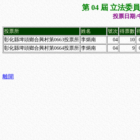
第 04 屆 立法
投票日期:中
投票所
姓名
號次
得票數
彰化縣埤頭鄉合興村第0663投票所
李炳南
04
10
彰化縣埤頭鄉合興村第0664投票所
李炳南
04
9
離開