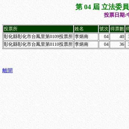
第 04 屆 立法
投票日期:中
投票所
姓名
號次
得票數
彰化縣彰化市台鳳里第0109投票所
李炳南
04
40
彰化縣彰化市台鳳里第0110投票所
李炳南
04
36
離開