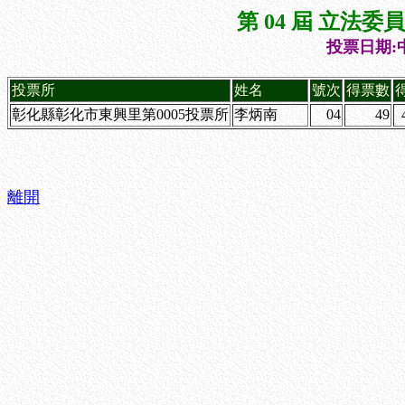
第 04 屆 立法
投票日期:中
投票所
姓名
號次
得票數
彰化縣彰化市東興里第0005投票所
李炳南
04
49
離開