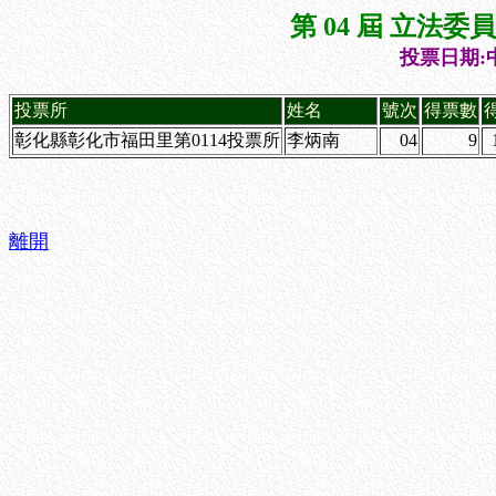
第 04 屆 立法
投票日期:中
投票所
姓名
號次
得票數
彰化縣彰化市福田里第0114投票所
李炳南
04
9
離開