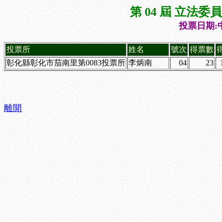
第 04 屆 立法
投票日期:中
投票所
姓名
號次
得票數
彰化縣彰化市茄南里第0083投票所
李炳南
04
23
離開