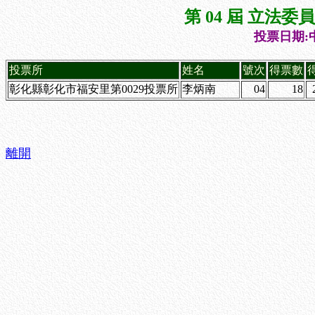
第 04 屆 立法
投票日期:中
投票所
姓名
號次
得票數
彰化縣彰化市福安里第0029投票所
李炳南
04
18
離開