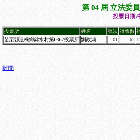
第 04 屆 立法
投票日期:中
投票所
姓名
號次
得票數
苗栗縣造橋鄉錦水村第0367投票所
劉政鴻
01
62
1
離開