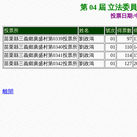
第 04 屆 立法
投票日期:中
投票所
姓名
號次
得票數
苗栗縣三義鄉廣盛村第0339投票所
劉政鴻
01
97
1
苗栗縣三義鄉廣盛村第0340投票所
劉政鴻
01
110
1
苗栗縣三義鄉廣盛村第0341投票所
劉政鴻
01
114
1
苗栗縣三義鄉廣盛村第0342投票所
劉政鴻
01
127
2
離開