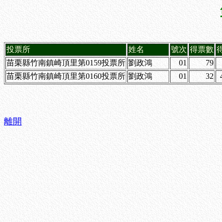
投票所
姓名
號次
得票數
苗栗縣竹南鎮崎頂里第0159投票所
劉政鴻
01
79
苗栗縣竹南鎮崎頂里第0160投票所
劉政鴻
01
32
離開