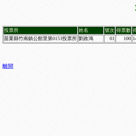
投票所
姓名
號次
得票數
苗栗縣竹南鎮公館里第0153投票所
劉政鴻
01
100
1
離開