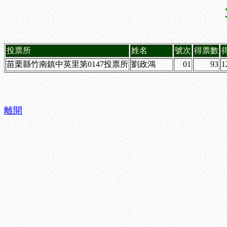
投票所
姓名
號次
得票數
苗栗縣竹南鎮中英里第0147投票所
劉政鴻
01
93
1
離開