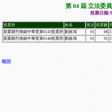
第 04 屆 立法
投票日期:中
投票所
姓名
號次
得票數
苗栗縣竹南鎮中華里第0145投票所
劉政鴻
01
68
1
苗栗縣竹南鎮中華里第0146投票所
劉政鴻
01
91
1
離開