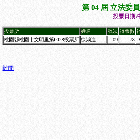
第 04 屆 立法
投票日期:中
投票所
姓名
號次
得票數
桃園縣桃園市文明里第0028投票所
徐鴻進
09
78
離開