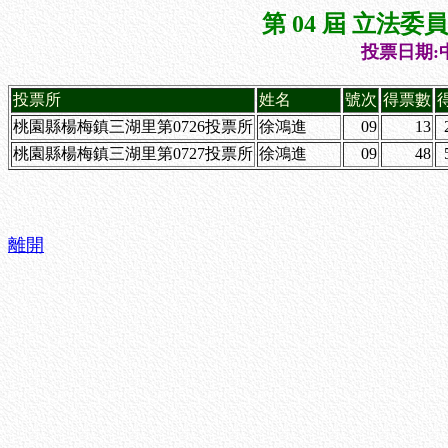
第 04 屆 立法
投票日期:中
投票所
姓名
號次
得票數
桃園縣楊梅鎮三湖里第0726投票所
徐鴻進
09
13
桃園縣楊梅鎮三湖里第0727投票所
徐鴻進
09
48
離開