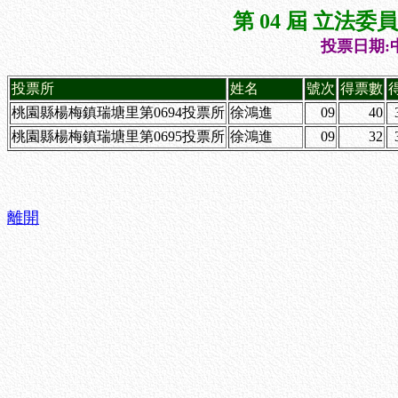
第 04 屆 立法
投票日期:中
投票所
姓名
號次
得票數
桃園縣楊梅鎮瑞塘里第0694投票所
徐鴻進
09
40
桃園縣楊梅鎮瑞塘里第0695投票所
徐鴻進
09
32
離開