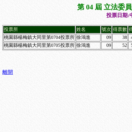
第 04 屆 立法
投票日期:中
投票所
姓名
號次
得票數
桃園縣楊梅鎮大同里第0704投票所
徐鴻進
09
38
桃園縣楊梅鎮大同里第0705投票所
徐鴻進
09
52
離開