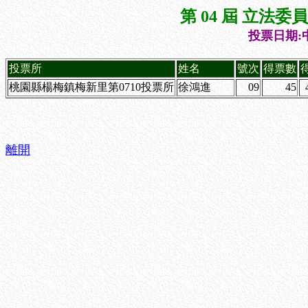
第 04 屆 立法
投票日期:中
投票所
姓名
號次
得票數
桃園縣楊梅鎮梅新里第0710投票所
徐鴻進
09
45
離開