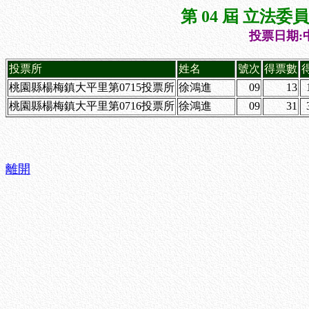
第 04 屆 立法
投票日期:中
投票所
姓名
號次
得票數
桃園縣楊梅鎮大平里第0715投票所
徐鴻進
09
13
桃園縣楊梅鎮大平里第0716投票所
徐鴻進
09
31
離開