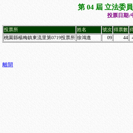
第 04 屆 立法
投票日期:中
投票所
姓名
號次
得票數
桃園縣楊梅鎮東流里第0719投票所
徐鴻進
09
44
離開