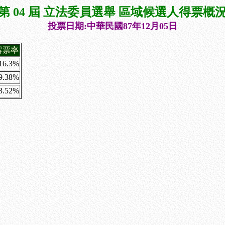
第 04 屆 立法委員選舉 區域候選人得票概
投票日期:中華民國87年12月05日
得票率
16.3%
9.38%
3.52%