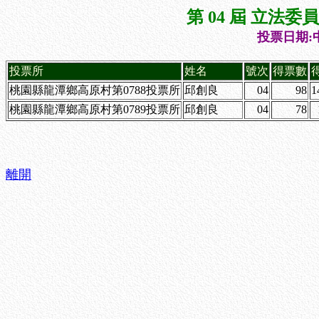
第 04 屆 立法
投票日期:中
投票所
姓名
號次
得票數
桃園縣龍潭鄉高原村第0788投票所
邱創良
04
98
1
桃園縣龍潭鄉高原村第0789投票所
邱創良
04
78
離開