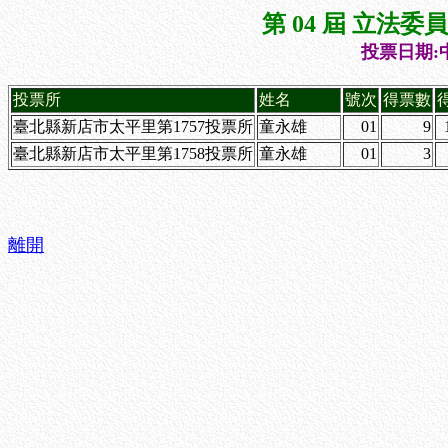
第 04 屆 立法
投票日期:中
投票所
姓名
號次
得票數
臺北縣新店市太平里第1757投票所
童永雄
01
9
臺北縣新店市太平里第1758投票所
童永雄
01
3
離開