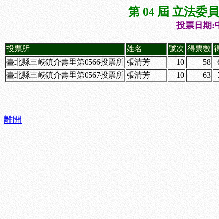
第 04 屆 立法
投票日期:中
投票所
姓名
號次
得票數
臺北縣三峽鎮介壽里第0566投票所
張清芳
10
58
臺北縣三峽鎮介壽里第0567投票所
張清芳
10
63
離開