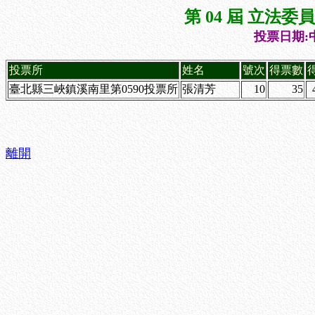
第 04 屆 立法
投票日期:中
投票所
姓名
號次
得票數
臺北縣三峽鎮溪南里第0590投票所
張清芳
10
35
離開