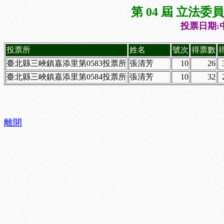
第 04 屆 立法
投票日期:中
投票所
姓名
號次
得票數
臺北縣三峽鎮嘉添里第0583投票所
張清芳
10
26
臺北縣三峽鎮嘉添里第0584投票所
張清芳
10
32
離開