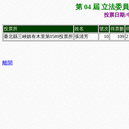
第 04 屆 立法
投票日期:中
投票所
姓名
號次
得票數
臺北縣三峽鎮有木里第0589投票所
張清芳
10
109
2
離開