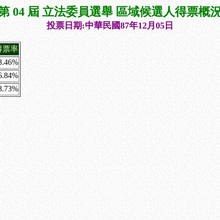
第 04 屆 立法委員選舉 區域候選人得票概
投票日期:中華民國87年12月05日
得票率
8.46%
6.84%
8.73%