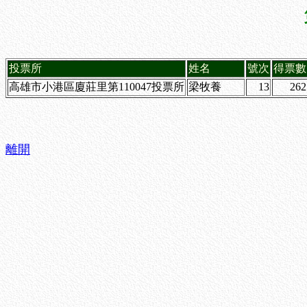
投票所
姓名
號次
得票數
高雄市小港區廈莊里第110047投票所
梁牧養
13
262
離開