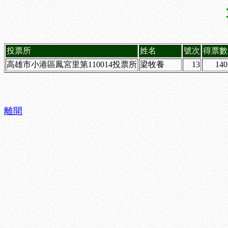
投票所
姓名
號次
得票數
高雄市小港區鳳宮里第110014投票所
梁牧養
13
140
離開