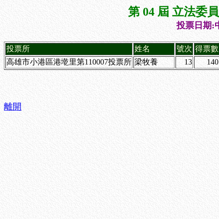
第 04 屆 立法
投票日期:中
投票所
姓名
號次
得票數
高雄市小港區港墘里第110007投票所
梁牧養
13
140
離開