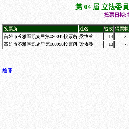
第 04 屆 立法
投票日期:中
投票所
姓名
號次
得票數
高雄市苓雅區凱旋里第080049投票所
梁牧養
13
35
高雄市苓雅區凱旋里第080050投票所
梁牧養
13
77
離開