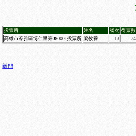
投票所
姓名
號次
得票數
高雄市苓雅區博仁里第080001投票所
梁牧養
13
74
離開