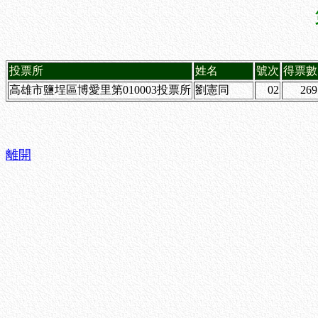
投票所
姓名
號次
得票數
高雄市鹽埕區博愛里第010003投票所
劉憲同
02
269
離開