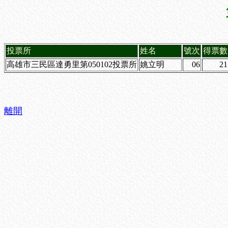
投票所
姓名
號次
得票數
高雄市三民區達勇里第050102投票所
姚立明
06
21
離開