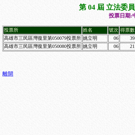
第 04 屆 立法
投票日期:中
投票所
姓名
號次
得票數
高雄市三民區灣復里第050079投票所
姚立明
06
39
高雄市三民區灣復里第050080投票所
姚立明
06
21
離開