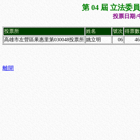
第 04 屆 立法
投票日期:中
投票所
姓名
號次
得票數
高雄市左營區果惠里第030048投票所
姚立明
06
46
離開