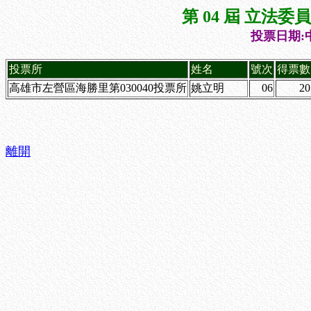
第 04 屆 立法
投票日期:中
投票所
姓名
號次
得票數
高雄市左營區海勝里第030040投票所
姚立明
06
20
離開