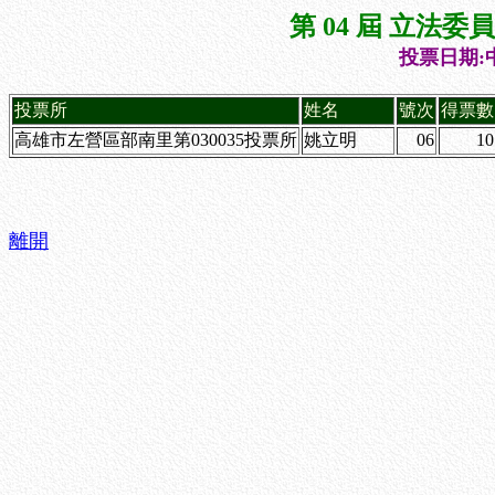
第 04 屆 立法
投票日期:中
投票所
姓名
號次
得票數
高雄市左營區部南里第030035投票所
姚立明
06
10
離開