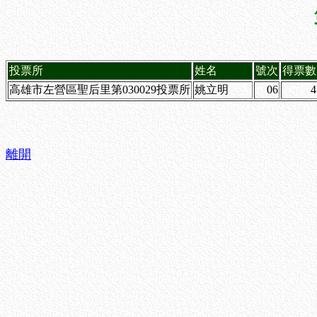
投票所
姓名
號次
得票數
高雄市左營區聖后里第030029投票所
姚立明
06
4
離開