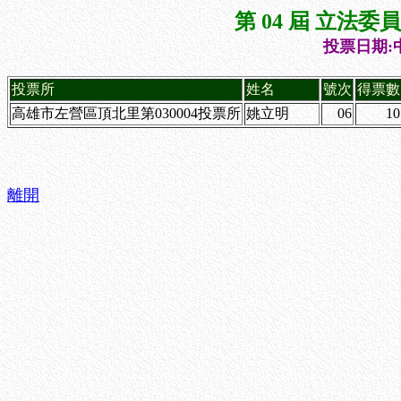
第 04 屆 立法
投票日期:中
投票所
姓名
號次
得票數
高雄市左營區頂北里第030004投票所
姚立明
06
10
離開