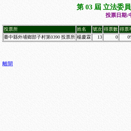
第 03 屆 立法
投票日期:中
投票所
姓名
號次
得票數
得票
臺中縣外埔鄉部子村第0390 投票所
楊慶霖
13
0
0
離開