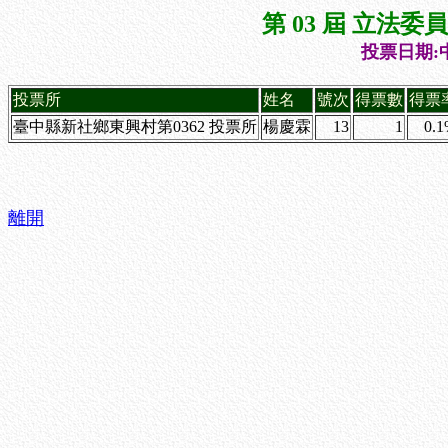
第 03 屆 立法
投票日期:中
投票所
姓名
號次
得票數
得票
臺中縣新社鄉東興村第0362 投票所
楊慶霖
13
1
0.
離開