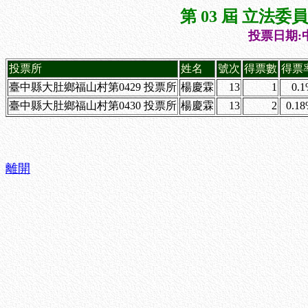
第 03 屆 立法
投票日期:中
投票所
姓名
號次
得票數
得票
臺中縣大肚鄉福山村第0429 投票所
楊慶霖
13
1
0.
臺中縣大肚鄉福山村第0430 投票所
楊慶霖
13
2
0.1
離開