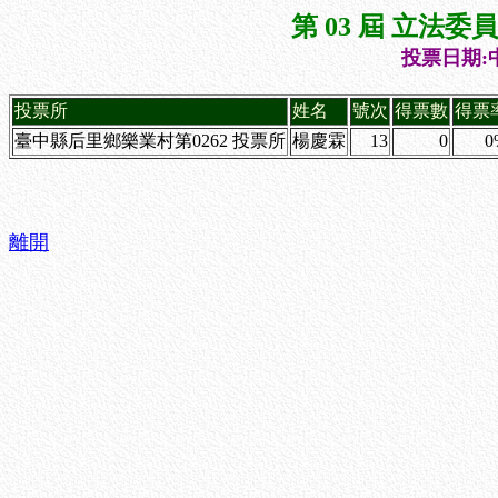
第 03 屆 立法
投票日期:中
投票所
姓名
號次
得票數
得票
臺中縣后里鄉樂業村第0262 投票所
楊慶霖
13
0
0
離開