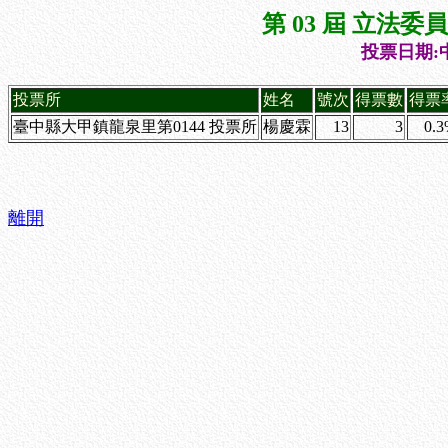
第 03 屆 立法
投票日期:中
投票所
姓名
號次
得票數
得票
臺中縣大甲鎮龍泉里第0144 投票所
楊慶霖
13
3
0.
離開