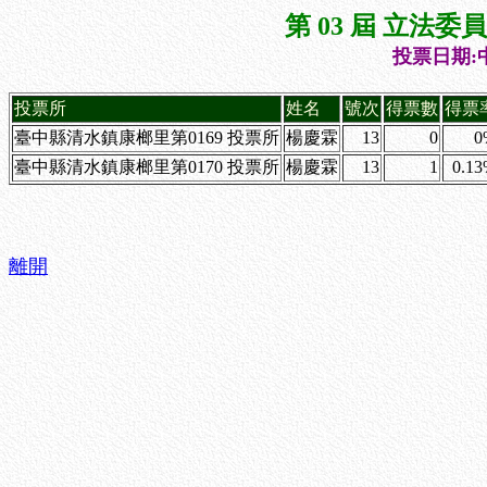
第 03 屆 立法
投票日期:中
投票所
姓名
號次
得票數
得票
臺中縣清水鎮康榔里第0169 投票所
楊慶霖
13
0
0
臺中縣清水鎮康榔里第0170 投票所
楊慶霖
13
1
0.1
離開