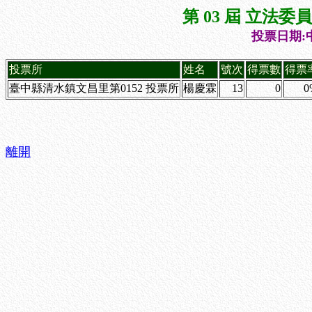
第 03 屆 立法
投票日期:中
投票所
姓名
號次
得票數
得票
臺中縣清水鎮文昌里第0152 投票所
楊慶霖
13
0
0
離開