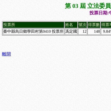
第 03 屆 立法
投票日期:中
投票所
姓名
號次
得票數
得票
臺中縣烏日鄉學田村第0410 投票所
馮定國
12
148
9.8
離開