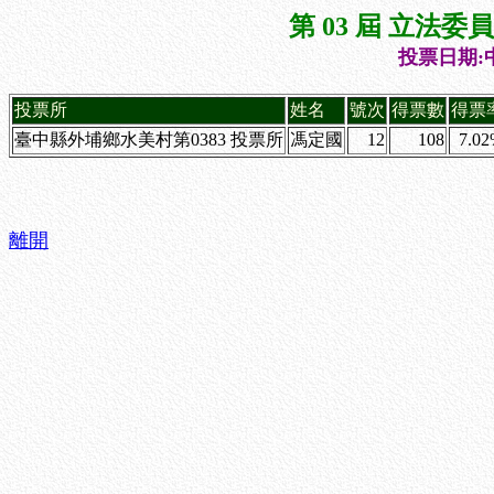
第 03 屆 立法
投票日期:中
投票所
姓名
號次
得票數
得票
臺中縣外埔鄉水美村第0383 投票所
馮定國
12
108
7.0
離開