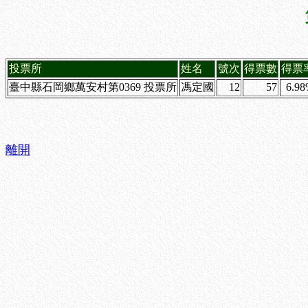
投票所
姓名
號次
得票數
得票
臺中縣石岡鄉萬安村第0369 投票所
馮定國
12
57
6.9
離開